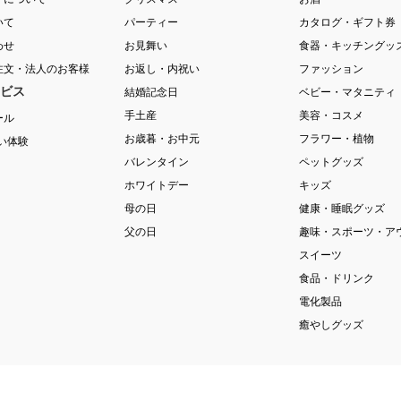
いて
パーティー
カタログ・ギフト券
わせ
お見舞い
食器・キッチングッ
注文・法人のお客様
お返し・内祝い
ファッション
ビス
結婚記念日
ベビー・マタニティ
手土産
美容・コスメ
ール
お歳暮・お中元
フラワー・植物
祝い体験
バレンタイン
ペットグッズ
ホワイトデー
キッズ
母の日
健康・睡眠グッズ
父の日
趣味・スポーツ・ア
スイーツ
食品・ドリンク
電化製品
癒やしグッズ