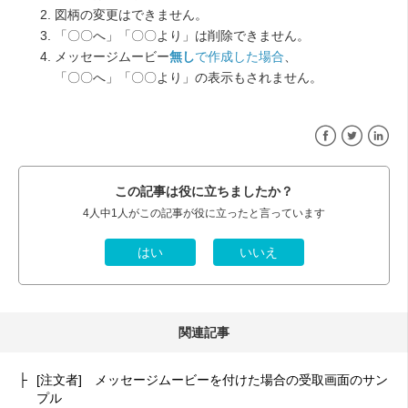
図柄の変更はできません。
「〇〇へ」「〇〇より」は削除できません。
メッセージムービー
無し
で作成した場合
、
「〇〇へ」「〇〇より」の表示もされません。
Facebook
Twitter
Linke
この記事は役に立ちましたか？
4人中1人がこの記事が役に立ったと言っています
関連記事
[注文者] メッセージムービーを付けた場合の受取画面のサン
プル