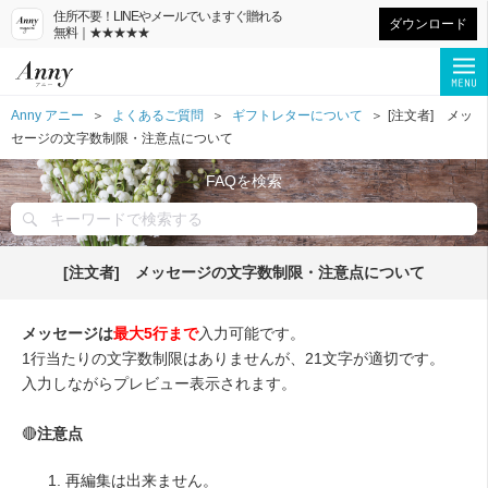
住所不要！LINEやメールでいますぐ贈れる
ダウンロード
無料｜★★★★★
Anny アニー
よくあるご質問
ギフトレターについて
[注文者] メッ
セージの文字数制限・注意点について
FAQを検索
[注文者] メッセージの文字数制限・注意点について
メッセージは
最大5行まで
入力可能です。
1行当たりの文字数制限はありませんが、21文字が適切です。
入力しながらプレビュー表示されます。
🔴
注意点
再編集は出来ません。