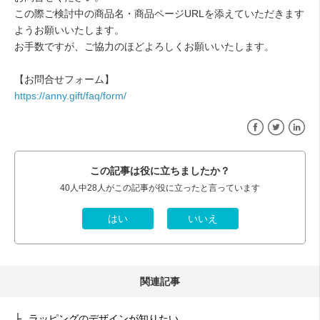
この際ご検討中の商品名・商品ページURLを添えていただきます
ようお願いいたします。
お手数ですが、ご協力のほどよろしくお願いいたします。
【お問合せフォーム】
https://anny.gift/faq/form/
Facebook
Twitter
Linke
この記事は役に立ちましたか？
40人中28人がこの記事が役に立ったと言っています
関連記事
ラッピングのデザインが知りたい