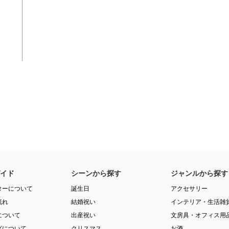
イド
シーンから探す
ジャンルから探す
ターについて
誕生日
アクセサリー
流れ
結婚祝い
インテリア・生活雑
について
出産祝い
文房具・オフィス用
グについて
クリスマス
お酒