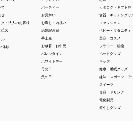
いて
パーティー
カタログ・ギフト券
わせ
お見舞い
食器・キッチングッ
注文・法人のお客様
お返し・内祝い
ファッション
ビス
結婚記念日
ベビー・マタニティ
手土産
美容・コスメ
ール
お歳暮・お中元
フラワー・植物
祝い体験
バレンタイン
ペットグッズ
ホワイトデー
キッズ
母の日
健康・睡眠グッズ
父の日
趣味・スポーツ・ア
スイーツ
食品・ドリンク
電化製品
癒やしグッズ